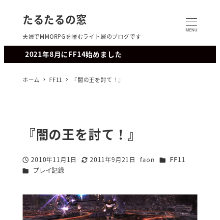
たるたるの窓
MENU
夫婦でMMORPGを嗜むライト層のブログです
2021年8月にFF14始めました
ホーム
FF11
『闇の王を討て！』
『闇の王を討て！』
カテゴリー
2010年11月1日
2011年9月21日
faon
FF11
投稿日
更新日
著
カテゴリー
プレイ記録
者