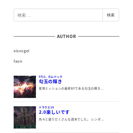
検
検索
索
AUTHOR
eisvogel
faon