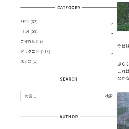
T
CATEGORY
H
L
Y
FF11
(32)
FF14
(59)
ご挨拶など
(3)
今日
ドラクエ10
(113)
未分類
(1)
ぷら
これ
なか
SEARCH
検
検索
索
AUTHOR