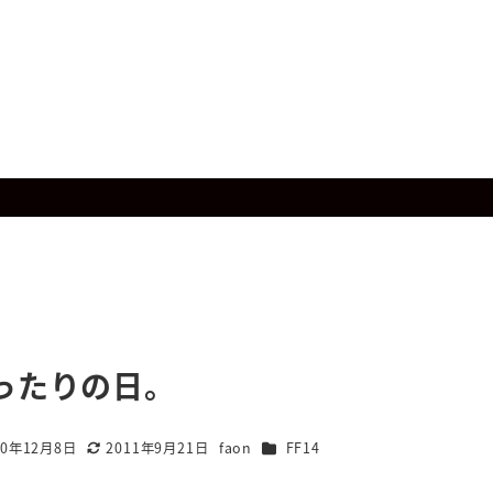
ったりの日。
カテゴリー
10年12月8日
2011年9月21日
faon
FF14
更新日
著
者