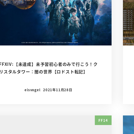
FFXIV:【未達成】未予習初心者のみで行こう！ク
リスタルタワー：闇の世界【ロドスト転記】
eisvogel
2021年11月28日
FF14