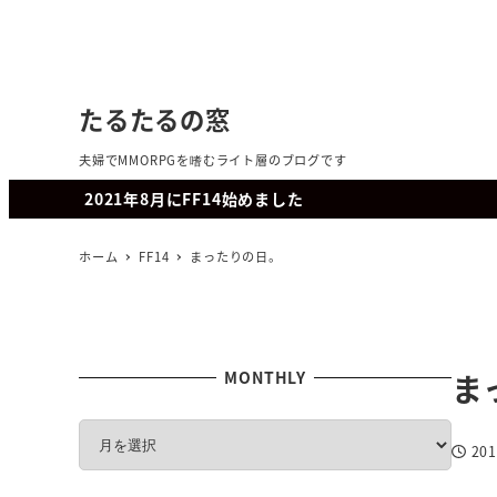
たるたるの窓
夫婦でMMORPGを嗜むライト層のブログです
2021年8月にFF14始めました
ホーム
FF14
まったりの日。
MONTHLY
ま
M
20
O
投稿日
N