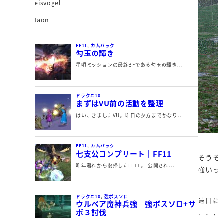
eisvogel
faon
そう
強い
遠目
．．