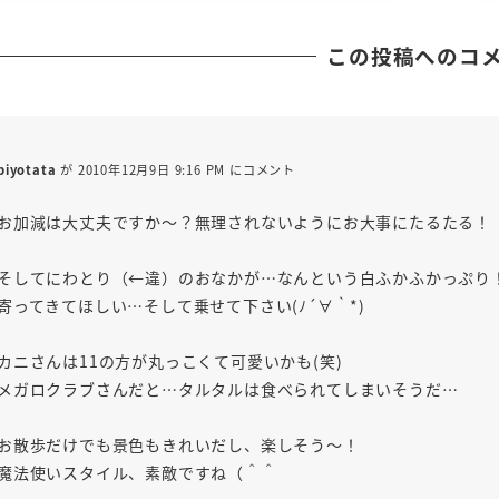
この投稿へのコ
piyotata
が 2010年12月9日 9:16 PM にコメント
お加減は大丈夫ですか～？無理されないようにお大事にたるたる！
そしてにわとり（←違）のおなかが…なんという白ふかふかっぷり
寄ってきてほしい…そして乗せて下さい(ﾉ´∀｀*)
カニさんは11の方が丸っこくて可愛いかも(笑)
メガロクラブさんだと…タルタルは食べられてしまいそうだ…
お散歩だけでも景色もきれいだし、楽しそう～！
魔法使いスタイル、素敵ですね（＾＾