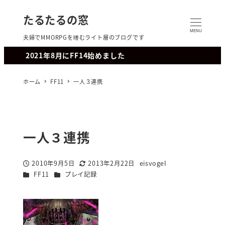
たるたるの窓
MENU
夫婦でMMORPGを嗜むライト層のブログです
2021年8月にFF14始めました
ホーム
FF11
一人３連携
一人３連携
2010年9月5日
2013年2月22日
eisvogel
投稿日
更新日
著
カテゴリー
カテゴリー
FF11
プレイ記録
者