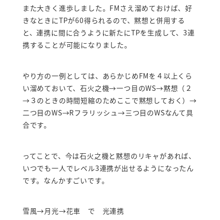
また大きく進歩しました。FMさえ溜めておけば、好
きなときにTPが60得られるので、黙想と併用する
と、連携に間に合うように新たにTPを生成して、3連
携することが可能になりました。
やり方の一例としては、あらかじめFMを４以上くら
い溜めておいて、石火之機→一つ目のWS→黙想（２
→３のときの時間短縮のためここで黙想しておく）→
二つ目のWS→Rフラリッシュ→三つ目のWSなんて具
合です。
ってことで、今は石火之機と黙想のリキャがあれば、
いつでも一人でレベル3連携が出せるようになったん
です。なんかすごいです。
雪風→月光→花車 で 光連携