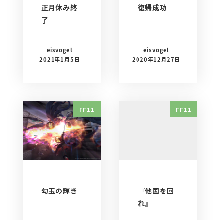
正月休み終
復帰成功
了
eisvogel
eisvogel
2021年1月5日
2020年12月27日
FF11
FF11
勾玉の輝き
『他国を回
れ』