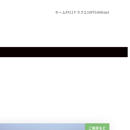
ホーム
FF11
ドラクエ10
FF14
About
ご挨拶など