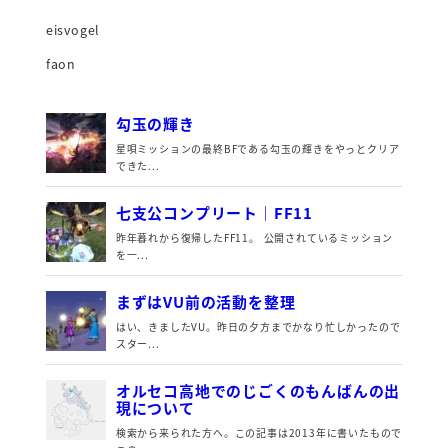
eisvogel
faon