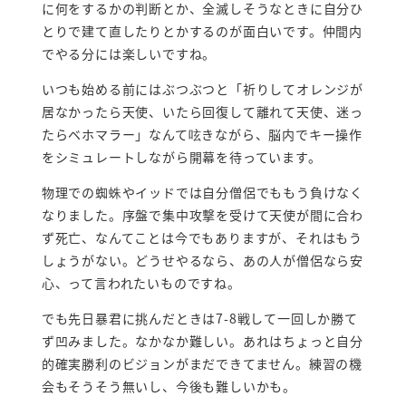
に何をするかの判断とか、全滅しそうなときに自分ひ
とりで建て直したりとかするのが面白いです。仲間内
でやる分には楽しいですね。
いつも始める前にはぶつぶつと「祈りしてオレンジが
居なかったら天使、いたら回復して離れて天使、迷っ
たらベホマラー」なんて呟きながら、脳内でキー操作
をシミュレートしながら開幕を待っています。
物理での蜘蛛やイッドでは自分僧侶でももう負けなく
なりました。序盤で集中攻撃を受けて天使が間に合わ
ず死亡、なんてことは今でもありますが、それはもう
しょうがない。どうせやるなら、あの人が僧侶なら安
心、って言われたいものですね。
でも先日暴君に挑んだときは7-8戦して一回しか勝て
ず凹みました。なかなか難しい。あれはちょっと自分
的確実勝利のビジョンがまだできてません。練習の機
会もそうそう無いし、今後も難しいかも。