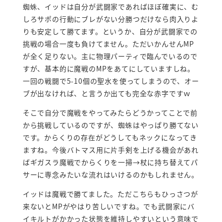
蜘蛛、イッドは自分が武闘家であればほぼ確実に、む
しろサポの行動にブレがない分勝つだけなら肉入りよ
りも安定して勝てます。というか、自分が武闘家での
挑戦の場合一度も負けてません。ただいかんせんMP
が全く足りない。主に物理パーティで臨んでいるので
すが、基本的に魔戦のMPをあてにしていますしね。
一回の戦闘で5-10個の聖水を使ってしまうので、オー
ブが出なければ、と言うか出ても完全な赤字ですｗ
そこで自分で魔戦をやってみたらどうかってことで前
から挑戦しているのですが、蜘蛛はやっぱり勝てない
です。からくりの存在がどうしてもネックになってき
ますね。今後バトマス用に片手剣を上げる機会があれ
ばギガスラ魔戦でからくりを一掃→杖に持ち替えてパ
サーに専念みたいな流れはいけるのかもしれません。
イッドは魔戦で勝てました。ただこちらもひっさつが
来ないとMPがやはり苦しいですね。でも武闘家にバ
イキルトがかかった状態を維持しやすいという意味で