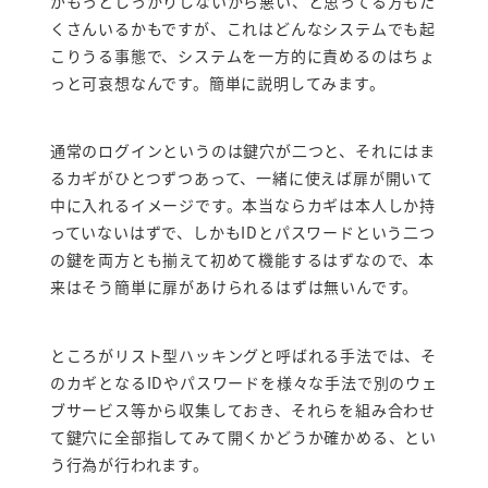
がもっとしっかりしないから悪い、と思ってる方もた
くさんいるかもですが、これはどんなシステムでも起
こりうる事態で、システムを一方的に責めるのはちょ
っと可哀想なんです。簡単に説明してみます。
通常のログインというのは鍵穴が二つと、それにはま
るカギがひとつずつあって、一緒に使えば扉が開いて
中に入れるイメージです。本当ならカギは本人しか持
っていないはずで、しかもIDとパスワードという二つ
の鍵を両方とも揃えて初めて機能するはずなので、本
来はそう簡単に扉があけられるはずは無いんです。
ところがリスト型ハッキングと呼ばれる手法では、そ
のカギとなるIDやパスワードを様々な手法で別のウェ
ブサービス等から収集しておき、それらを組み合わせ
て鍵穴に全部指してみて開くかどうか確かめる、とい
う行為が行われます。