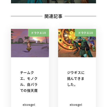
関連記事
ドラクエ10
ドラクエ10
チームク
ジウギスに
エ、モノク
挑んできま
ル、自パラ
した。
での強天魔
eisvogel
eisvogel