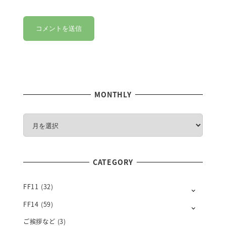
MONTHLY
M
O
N
T
CATEGORY
H
L
Y
FF11
(32)
FF14
(59)
ご挨拶など
(3)