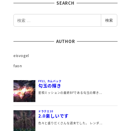
SEARCH
検
検索
索
AUTHOR
eisvogel
faon