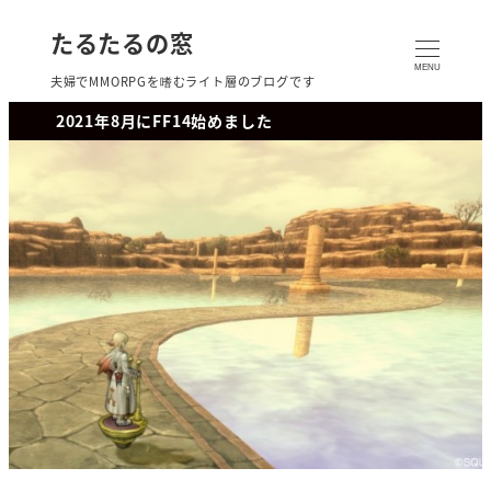
たるたるの窓
MENU
夫婦でMMORPGを嗜むライト層のブログです
2021年8月にFF14始めました