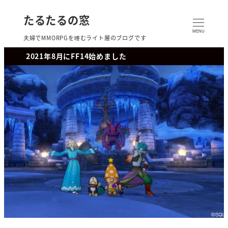
たるたるの窓
MENU
夫婦でMMORPGを嗜むライト層のブログです
2021年8月にFF14始めました