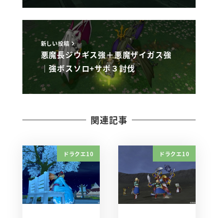
新しい投稿
悪魔長ジウギス強＋悪魔ザイガス強
｜強ボスソロ+サポ３討伐
関連記事
ドラクエ10
ドラクエ10