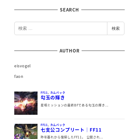
SEARCH
検
検索
索
AUTHOR
eisvogel
faon