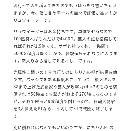
流行って人も増えてきたのでもうはっきり書いちゃい
ますが、今、僕も含めチームの面々で評価が高いのが
リュウイーソーです。
リュウイーソーはお金持ちです。単体で44Gなので
100匹狩ればそれだけで4400G。芸人の証を装備して
ればそれが1.5倍です。サポと狩っても、一時間で
5000G程度は堅く、かつ、経験値もそれなりに入りま
す。肉入りなら推して知るべし、ですね。
光属性に弱いので今流行りのにちりんの棍が結構有効
です。パッシブをある程度おさえていて、棍スキルを
88まで上げた武闘家や芸人が攻撃力+4×2のものを装
備すれば50時点で攻撃力がおよそ270強になるのです
が、それで殴ると9確程度で倒せるので、日輪武闘家
を3人揃えたPTなら、平均して3Tで戦闘が終了しま
す。
別に削れればなんでもいいのですが、にちりんPTの