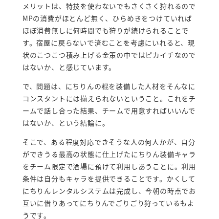
メリットは、特技を使わないでもさくさく狩れるので
MPの消費がほとんど無く、ひらめきをつけていれば
ほぼ消費無しに何時間でも狩りが続けられることで
す。宿屋に戻らないで済むことを考慮にいれると、現
状のこつこつ積み上げる金策の中ではピカイチなので
はないか、と感じています。
で、問題は、にちりんの棍を装備した人材をそんなに
コンスタントには揃えられないということ。これをチ
ームで話し合った結果、チームで用意すればいいんで
はないか、という結論に。
そこで、ある程度対応できそうな人の何人かが、自分
ができうる最高の状態に仕上げたにちりん装備キャラ
をチーム限定で酒場に預けて利用しあうことに。利用
条件は自分もキャラを提供できることです。かくして
にちりんレンタルシステムは完成し、今朝の時点でお
互いに借りあってにちりんでごりごり狩っているもよ
うです。