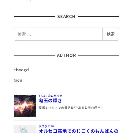
SEARCH
検
検索
索
AUTHOR
eisvogel
faon