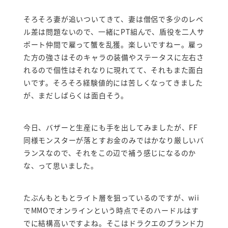
そろそろ妻が追いついてきて、妻は僧侶で多少のレベ
ル差は問題ないので、一緒にPT組んで、盾役を二人サ
ポート仲間で雇って蟹を乱獲。楽しいですねー。雇っ
た方の強さはそのキャラの装備やステータスに左右さ
れるので個性はそれなりに現れてて、それもまた面白
いです。そろそろ経験値的には苦しくなってきました
が、まだしばらくは面白そう。
今日、バザーと生産にも手を出してみましたが、FF
同様モンスターが落とすお金のみではかなり厳しいバ
ランスなので、それをこの辺で補う感じになるのか
な、って思いました。
たぶんもともとライト層を狙っているのですが、wii
でMMOでオンラインという時点でそのハードルはす
でに結構高いですよね。そこはドラクエのブランド力