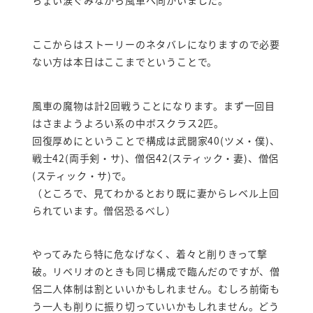
ここからはストーリーのネタバレになりますので必要
ない方は本日はここまでということで。
風車の魔物は計2回戦うことになります。まず一回目
はさまようよろい系の中ボスクラス2匹。
回復厚めにということで構成は武闘家40(ツメ・僕)、
戦士42(両手剣・サ)、僧侶42(スティック・妻)、僧侶
(スティック・サ)で。
（ところで、見てわかるとおり既に妻からレベル上回
られています。僧侶恐るべし）
やってみたら特に危なげなく、着々と削りきって撃
破。リベリオのときも同じ構成で臨んだのですが、僧
侶二人体制は割といいかもしれません。むしろ前衛も
う一人も削りに振り切っていいかもしれません。どう