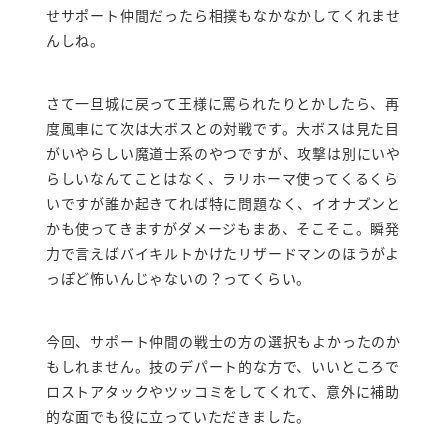
せサポート仲間だったら相撲もなかなかしてくれませ
んしね。
さて一旦城に戻って王様に罵られたりとかしたら、再
度風車にて次は大ボスとの対戦です。大ボスは見た目
がいやらしい魔道士系のやつですが、攻撃は別にいや
らしいなんてことはなく、ラリホーマ使ってくるくら
いですが誰か起きてれば特に問題なく、イオナズンと
かも使ってきますがダメージもまあ、そこそこ。瞬発
力で言えばバイキルトかけたリザードマンのほうがよ
っぽど怖いんじゃないの？ってくらい。
今回、サポート仲間の戦士の方の選択もよかったのか
もしれません。技のデパート的な方で、いいところで
ロストアタックやツッコミをしてくれて、意外に補助
的な面でも役に立っていただきました。