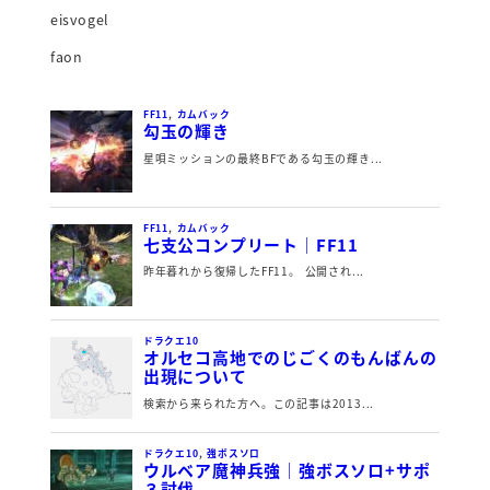
eisvogel
faon