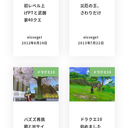
初レベル上
災厄の王、
げPTと武闘
さわりだけ
家40クエ
eisvogel
eisvogel
2012年8月19日
2013年7月22日
ドラクエ10
ドラクエ10
バズズ再挑
ドラクエ10
戦とMサイ
始めました