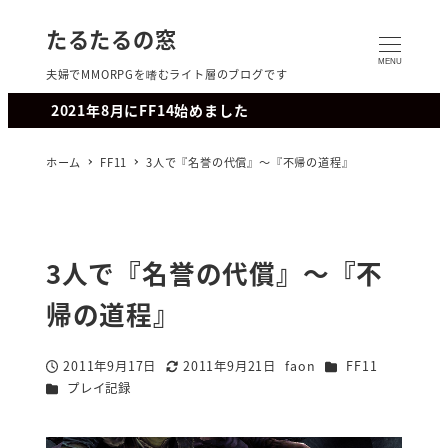
たるたるの窓
MENU
夫婦でMMORPGを嗜むライト層のブログです
2021年8月にFF14始めました
ホーム
FF11
3人で『名誉の代償』～『不帰の道程』
3人で『名誉の代償』～『不
帰の道程』
カテゴリー
2011年9月17日
2011年9月21日
faon
FF11
投稿日
更新日
著
カテゴリー
プレイ記録
者