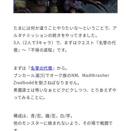
たまには何か違うことやりたいな～ということで、ア
ルタナミッションの続きをやってきました。
3人（2人で3キャラ）で、まずはクエスト『名誉の代
償』～『不帰の道程』です。
まずは『
名誉の代償
』から。
ブンカール浦[S]でオーク族のNM、Madthrasher
Zradboddを倒さねばなりません。
黒魔道士は怖いなぁとビクビクしつつ、とりあえずや
ってみることに。
構成は、青/忍，踊/忍，白/学。
他のモンスターに絡まれないよう、その場で戦闘で
す。