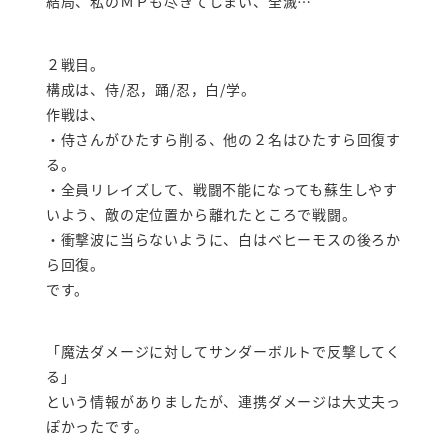
結局、私のＭＰも尽きてしまい、全滅…
２戦目。
構成は、侍/忍，踊/忍，白/学。
作戦は、
・侍さんがひたすら削る、他の２名はひたすら回復す
る。
・全員リレイズして、戦闘不能になっても蘇生しやす
いよう、敵の定位置から離れたところで戦闘。
・衝撃波に当らないように、白はベヒーモスの後ろか
ら回復。
です。
「魔法ダメージに対してサンダーボルトで反撃してく
る」
という情報がありましたが、連携ダメージは大丈夫っ
ぽかったです。