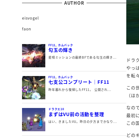
AUTHOR
eisvogel
faon
ドラ
やっ
を転
この
（ほ
なの
最初
この
どの