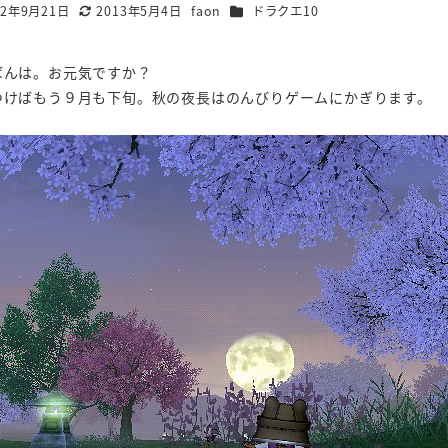
カテゴリー
12年9月21日
2013年5月4日
faon
ドラクエ10
更新日
著
者
ばんは。お元気ですか？
つけばもう９月も下旬。秋の夜長はのんびりゲームにかぎります。