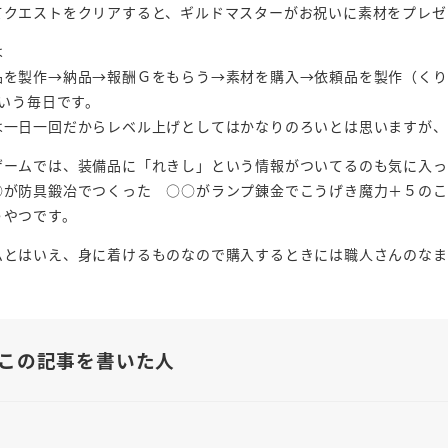
てクエストをクリアすると、ギルドマスターがお祝いに素材をプレゼ
は
品を製作→納品→報酬Ｇをもらう→素材を購入→依頼品を製作（くり
という毎日です。
は一日一回だからレベル上げとしてはかなりのろいとは思いますが、
ゲームでは、装備品に「れきし」という情報がついてるのも気に入っ
○が防具鍛冶でつくった ○○がランプ錬金でこうげき魔力＋５のこ
うやつです。
ムとはいえ、身に着けるものなので購入するときには職人さんのなまえも
この記事を書いた人