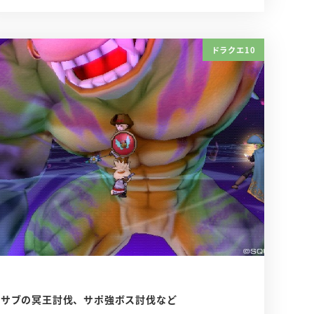
ドラクエ10
サブの冥王討伐、サポ強ボス討伐など