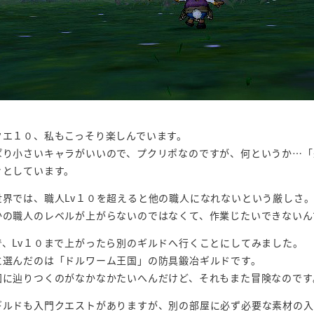
クエ１０、私もこっそり楽しんでいます。
ぱり小さいキャラがいいので、プクリポなのですが、何というか…「
々としています。
世界では、職人Lv１０を超えると他の職人になれないという厳しさ
かの職人のレベルが上がらないのではなくて、作業じたいできないん
で、Lv１０まで上がったら別のギルドへ行くことにしてみました。
に選んだのは「ドルワーム王国」の防具鍛冶ギルドです。
国に辿りつくのがなかなかたいへんだけど、それもまた冒険なのです
ギルドも入門クエストがありますが、別の部屋に必ず必要な素材の入