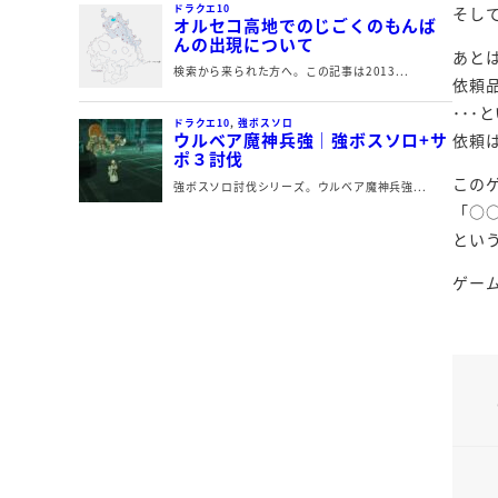
そし
あと
依頼
･･･
依頼
この
「○
とい
ゲー