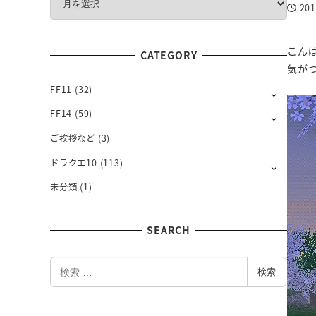
20
O
投稿日
N
T
こん
CATEGORY
H
気が
L
Y
FF11
(32)
FF14
(59)
ご挨拶など
(3)
ドラクエ10
(113)
未分類
(1)
SEARCH
検
検索
索