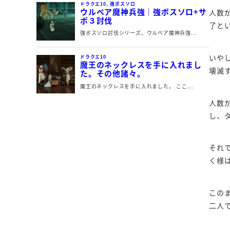
人数
了と
いや
壊滅
人数
し、
それ
く様
この
二人