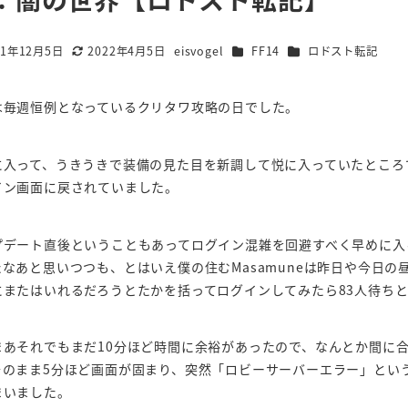
カテゴリー
カテゴリー
21年12月5日
2022年4月5日
eisvogel
FF14
ロドスト転記
更新日
著
者
は毎週恒例となっているクリタワ攻略の日でした。
に入って、うきうきで装備の見た目を新調して悦に入っていたところ
イン画面に戻されていました。
プデート直後ということもあってログイン混雑を回避すべく早めに入
たなあと思いつつも、とはいえ僕の住むMasamuneは昨日や今日
にまたはいれるだろうとたかを括ってログインしてみたら83人待ち
まあそれでもまだ10分ほど時間に余裕があったので、なんとか間に
そのまま5分ほど画面が固まり、突然「ロビーサーバーエラー」とい
まいました。