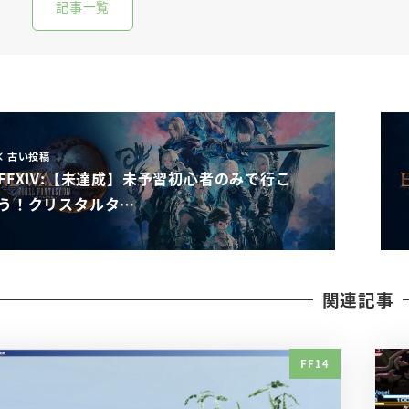
記事一覧
古い投稿
FFXIV:【未達成】未予習初心者のみで行こ
う！クリスタルタ…
関連記事
FF14