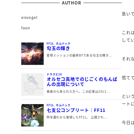
AUTHOR
急い
eisvogel
faon
これ
して
それ
慌て
とい
ート
今日