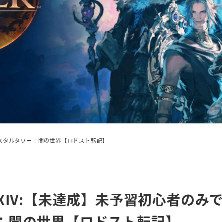
リスタルタワー：闇の世界【ロドスト転記】
FXIV:【未達成】未予習初心者の
：闇の世界【ロドスト転記】