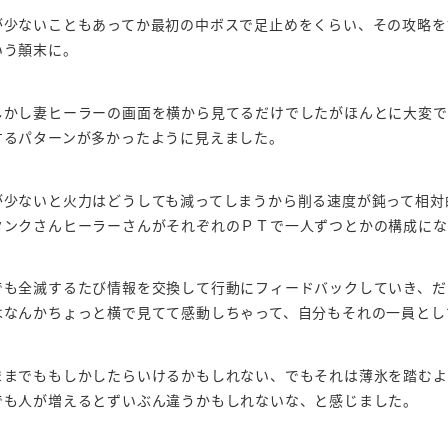
が少ないこともあってか最初の中ボスで足止めをくらい、その攻略を
いう顛末に。
しかし妻ヒーラーの画面を横から見てるだけでしたがほんとに大変で
するパターンが多かったように見えました。
が少ないと火力はどうしても減ってしまうから削る速度が鈍って相対
タンクさんヒーラーさんがそれぞれのＰＴで一人ずつとかの構成にな
でも全滅するたび情報を交換して行動にフィードバックしていき、だ
はなんかちょっと横で見てて感動しちゃって、自分もそれの一員とし
ままでももしかしたらいけるかもしれない、でもそれは薄氷を踏むよ
でも人が増えるとずいぶん違うかもしれないな、と感じました。