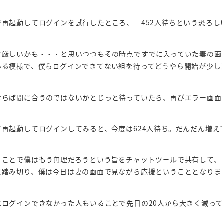
で再起動してログインを試行したところ、 452人待ちという恐ろ
は厳しいかも・・・と思いつつもその時点ですでに入っていた妻の画
いる模様で、僕らログインできてない組を待ってどうやら開始が少し
ならば間に合うのではないかとじっと待っていたら、再びエラー画面
て再起動してログインしてみると、今度は624人待ち。だんだん増え
うことで僕はもう無理だろうという旨をチャットツールで共有して、
に踏み切り、僕は今日は妻の画面で見ながら応援ということとなりま
はログインできなかった人もいることで先日の20人から大きく減って