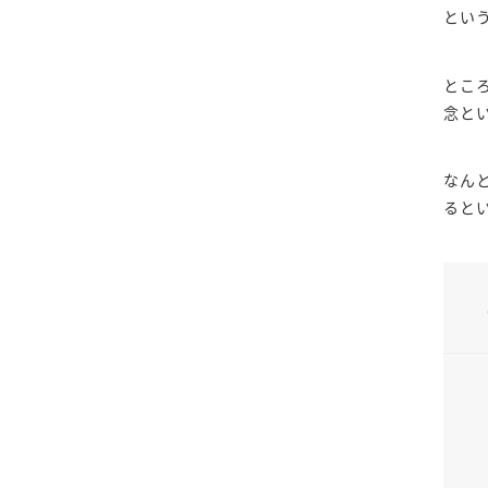
とい
とこ
念と
なん
ると