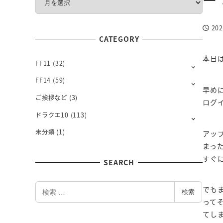
O
N
20
T
投稿日
CATEGORY
H
L
本日
Y
FF11
(32)
FF14
(59)
早め
ご挨拶など
(3)
ログ
ドラクエ10
(113)
未分類
(1)
アッ
まっ
すぐ
SEARCH
検
でも
検索
索
って
てし