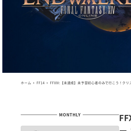
ホーム
FF14
FFXIV:【未達成】未予習初心者のみで行こう！ク
MONTHLY
F
ー
M