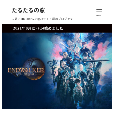
たるたるの窓
MENU
夫婦でMMORPGを嗜むライト層のブログです
2021年8月にFF14始めました