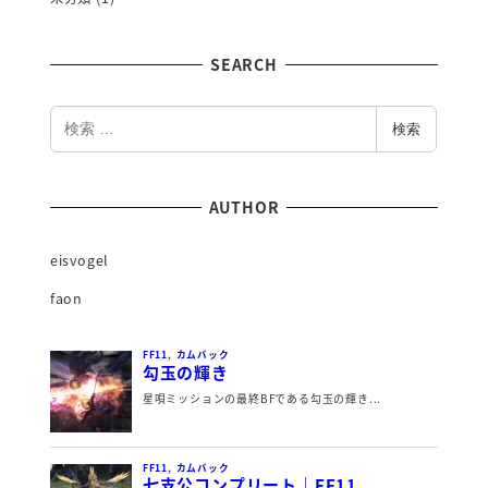
SEARCH
検
検索
索
AUTHOR
eisvogel
faon