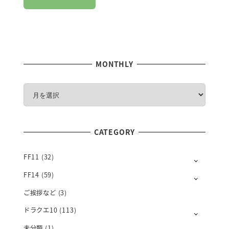
MONTHLY
M
O
N
T
CATEGORY
H
L
Y
FF11
(32)
FF14
(59)
ご挨拶など
(3)
ドラクエ10
(113)
未分類
(1)