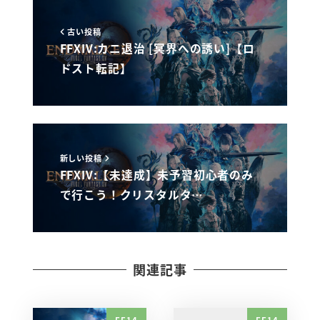
古い投稿
FFXIV:カニ退治 [冥界への誘い]【ロ
ドスト転記】
新しい投稿
FFXIV:【未達成】未予習初心者のみ
で行こう！クリスタルタ…
関連記事
FF14
FF14