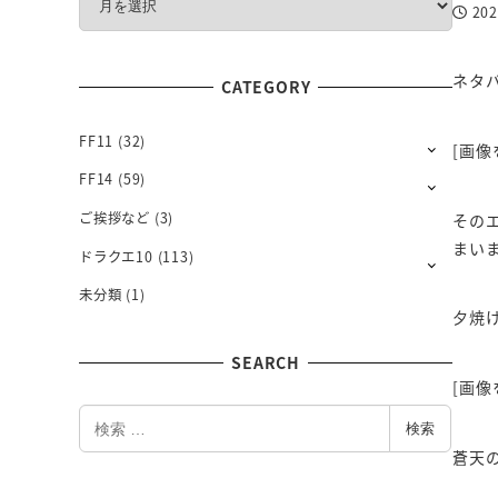
20
O
投稿日
N
T
ネタ
CATEGORY
H
L
Y
FF11
(32)
[画像
FF14
(59)
ご挨拶など
(3)
その
まい
ドラクエ10
(113)
未分類
(1)
夕焼
SEARCH
[画像
検
検索
索
蒼天