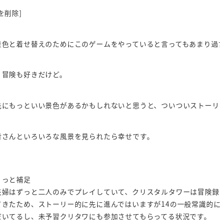
を削除]
景色と着せ替えのためにこのゲームをやっていると言ってもあまり過
、冒険も好きだけど。
先にもっといい景色があるかもしれないと思うと、ついついストーリ
皆さんといろいろな風景を見られたら幸せです。
ょっと補足
夫婦はずっと二人のみでプレイしていて、クリスタルタワーは冒険録
てきたため、ストーリー的に先に進んではいますが14の一般常識的に
だいてるし、未予習クリタワにも参加させてもらってる状況です。