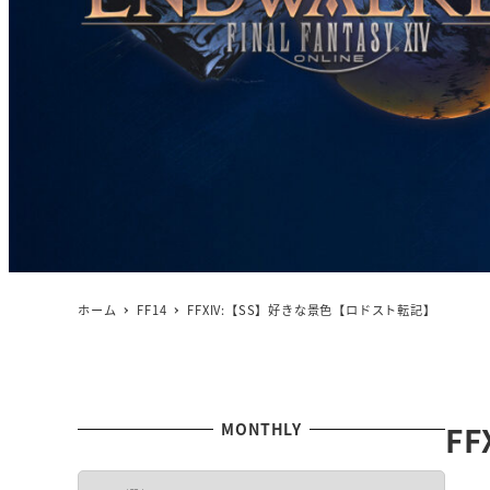
ホーム
FF14
FFXIV:【SS】好きな景色【ロドスト転記】
MONTHLY
F
M