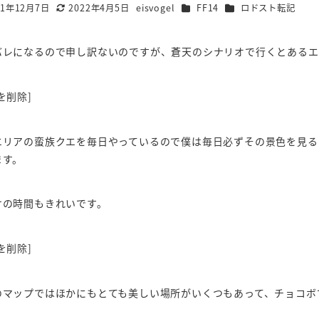
カテゴリー
カテゴリー
21年12月7日
2022年4月5日
eisvogel
FF14
ロドスト転記
更新日
著
者
バレになるので申し訳ないのですが、蒼天のシナリオで行くとあるエ
を削除]
エリアの蛮族クエを毎日やっているので僕は毎日必ずその景色を見る
ます。
けの時間もきれいです。
を削除]
のマップではほかにもとても美しい場所がいくつもあって、チョコボ