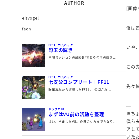
AUTHOR
[画像
eisvogel
僕は
faon
いや
この
先々
—
※ち
僕ら
アし
いた