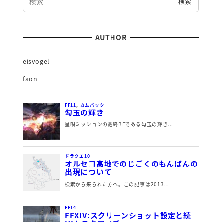
検索
索
AUTHOR
eisvogel
faon