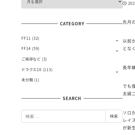
20
O
投稿日
N
T
先月
CATEGORY
H
L
Y
FF11
(32)
以前
とな
FF14
(59)
ご挨拶など
(3)
長年
ドラクエ10
(113)
未分類
(1)
でも
夫婦
SEARCH
ソロ
検
検索
索
レイ
が新