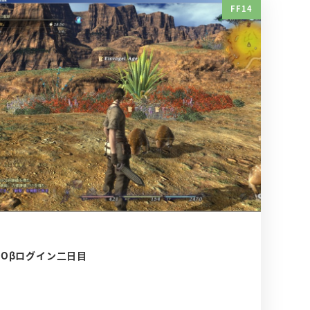
FF14
Oβログイン二日目