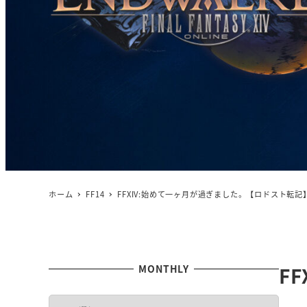
ホーム
FF14
FFXIV:始めて一ヶ月が過ぎました。【ロドスト転記
MONTHLY
F
M