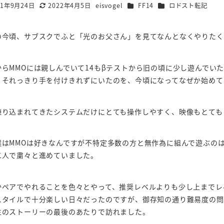
カテゴリー
カテゴリー
21年9月24日
2022年4月5日
eisvogel
FF14
ロドスト転記
更新日
著
者
の今頃、サブスクでふと「光のお父さん」を見てなんとなくやりたく
からMMOには親しんでいて14もβテストから旧の頃に少し遊んでい
くそれっきり手を付けきれずにいたのを、今頃になってなぜか始めて
練り込まれてきたシステムだけにとても操作しやすく、映像もとても
僕はMMOは好きなんですが不特定多数の方と無作為に組んで遊ぶのは
二人で粛々と進めていました。
かペアでやれることを色々とやって、推奨レベルよりも少し上までレ
スタイルで十分楽しい日々だったのですが、御存知の通り難易度の問
生のストーリーの最後のあたりで訪れました。