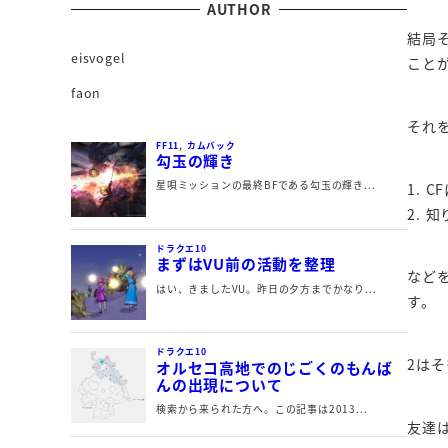
AUTHOR
結局
eisvogel
こと
faon
それ
1. 
2.
など
す。
2は
友達