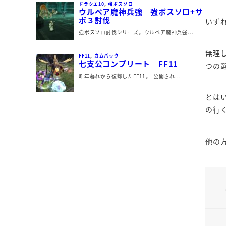
いず
無理
つの
とは
の行
他の