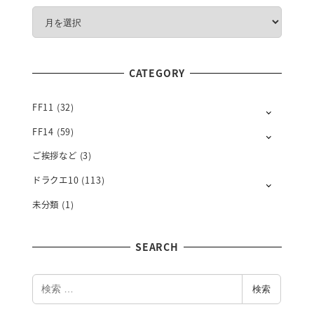
M
O
N
T
CATEGORY
H
L
Y
FF11
(32)
FF14
(59)
ご挨拶など
(3)
ドラクエ10
(113)
未分類
(1)
SEARCH
検
検索
索