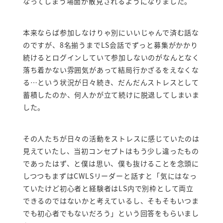
なってしまう場面が散見されるようになりました。
本来ならば参加しなけりゃ別にいいじゃんで済む話な
のですが、8名揃うまでLS会話でずっと募集がかかり
続けるとログインしていて参加しないのがなんとなく
落ち着かない雰囲気があって結局行かざるをえなくな
る…という状況が日々続き、だんだんストレスとして
蓄積したのか、何人かが立て続けに脱退してしまいま
した。
その人たちが日々の活動をストレスに感じていたのは
見えていたし、当初コンセプトはもう少し違ったもの
であったはず、と僕は思い、僕も抜けることを念頭に
しつつもまずはCWLSリーダーと話すと「気にはなっ
ていたけど初心者と経験者はLS内で別枠として両立
できるのではないかと考えているし、そもそもいつま
でも初心者でもないだろう」という回答をもらいまし