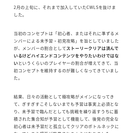
2月の上旬に、それまで加入していたCWLSを抜けま
した。
当初のコンセプトは「初心者、またはそれに準ずるメ
ンバーによる未予習・初見攻略」を旨としていました
が、メンバーの割合として
ストーリークリアは済んで
いるけどハイエンドコンテンツをやりたいわけではな
い
というくらいのプレイヤーの割合が増えてきて、当
初コンセプトを維持するのが難しくなってきていまし
た。
結果、日々の活動として極攻略がメインになってき
て、ぎすぎすこそしないまでも予習は事実上必須とな
り、未予習で臨んだとしても挑戦を繰り返すうちに蓄
積された集合知が予習として機能して、後発の完全な
初心者は未予習だと孤立してクリアのボトルネックに