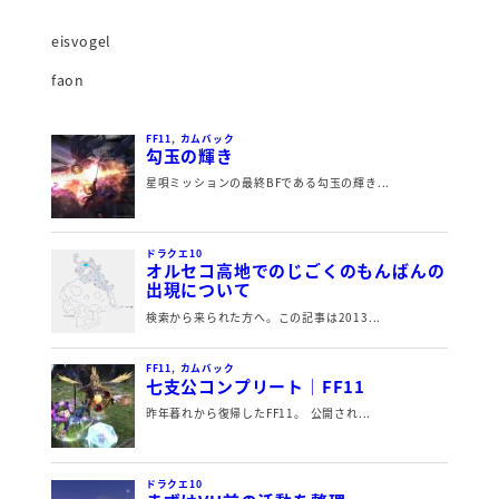
eisvogel
faon