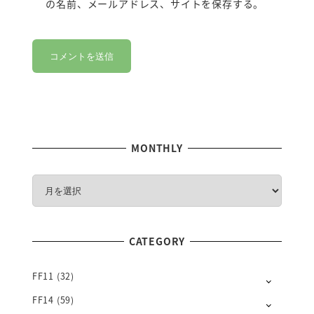
の名前、メールアドレス、サイトを保存する。
MONTHLY
M
O
N
T
CATEGORY
H
L
Y
FF11
(32)
FF14
(59)