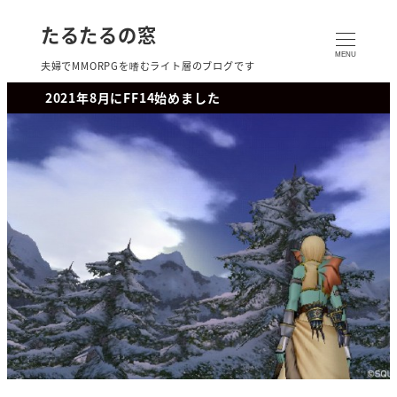
たるたるの窓
MENU
夫婦でMMORPGを嗜むライト層のブログです
2021年8月にFF14始めました